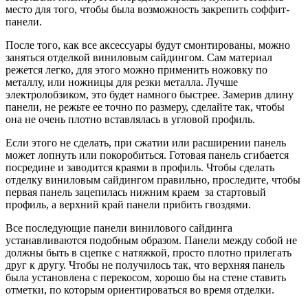
место для того, чтобы была возможность закрепить соффит-
панели.
После того, как все аксессуары будут смонтированы, можно
заняться отделкой виниловым сайдингом. Сам материал
режется легко, для этого можно применить ножовку по
металлу, или ножницы для резки металла. Лучше
электролобзиком, это будет намного быстрее. Замерив длину
панели, не режьте ее точно по размеру, сделайте так, чтобы
она не очень плотно вставлялась в угловой профиль.
Если этого не сделать, при сжатии или расширении панель
может лопнуть или покоробиться. Готовая панель сгибается
посредине и заводится краями в профиль. Чтобы сделать
отделку виниловым сайдингом правильно, проследите, чтобы
первая панель зацепилась нижним краем за стартовый
профиль, а верхний край панели прибить гвоздями.
Все последующие панели винилового сайдинга
устанавливаются подобным образом. Панели между собой не
должны быть в сцепке с натяжкой, просто плотно прилегать
друг к другу. Чтобы не получилось так, что верхняя панель
была установлена с перекосом, хорошо бы на стене ставить
отметки, по которым ориентироваться во время отделки.