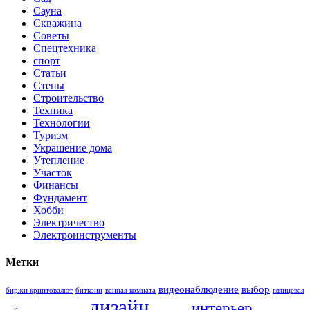
Сауна
Скважина
Советы
Спецтехника
спорт
Статьи
Стены
Строительство
Техника
Технологии
Туризм
Украшение дома
Утепление
Участок
Финансы
Фундамент
Хобби
Электричество
Электроинструменты
Метки
видеонаблюдение
выбор
биржи криптовалют
биткоин
ванная комната
глянцевая
дизайн
интерьер