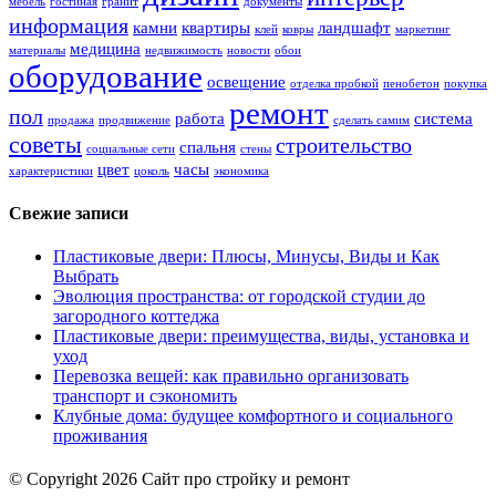
мебель
гостиная
гранит
документы
информация
камни
квартиры
ландшафт
клей
ковры
маркетинг
медицина
материалы
недвижимость
новости
обои
оборудование
освещение
отделка пробкой
пенобетон
покупка
ремонт
пол
работа
система
продажа
продвижение
сделать самим
советы
строительство
спальня
социальные сети
стены
цвет
часы
характеристики
цоколь
экономика
Свежие записи
Пластиковые двери: Плюсы, Минусы, Виды и Как
Выбрать
Эволюция пространства: от городской студии до
загородного коттеджа
Пластиковые двери: преимущества, виды, установка и
уход
Перевозка вещей: как правильно организовать
транспорт и сэкономить
Клубные дома: будущее комфортного и социального
проживания
© Copyright 2026 Сайт про стройку и ремонт