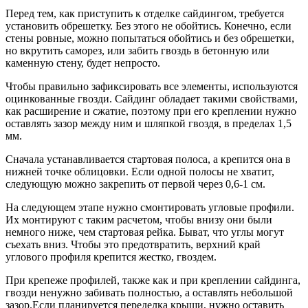
Перед тем, как приступить к отделке сайдингом, требуется
установить обрешетку. Без этого не обойтись. Конечно, если
стены ровные, можно попытаться обойтись и без обрешетки,
но вкрутить саморез, или забить гвоздь в бетонную или
каменную стену, будет непросто.
Чтобы правильно зафиксировать все элементы, используются
оцинкованные гвозди. Сайдинг обладает такими свойствами,
как расширение и сжатие, поэтому при его креплении нужно
оставлять зазор между ним и шляпкой гвоздя, в пределах 1,5
мм.
Сначала устанавливается стартовая полоса, а крепится она в
нижней точке облицовки. Если одной полосы не хватит,
следующую можно закрепить от первой через 0,6-1 см.
На следующем этапе нужно смонтировать угловые профили.
Их монтируют с таким расчетом, чтобы внизу они были
немного ниже, чем стартовая рейка. Быват, что углы могут
съехать вниз. Чтобы это предотвратить, верхний край
углового профиля крепится жестко, гвоздем.
При крепеже профилей, также как и при креплении сайдинга,
гвозди ненужно забивать полностью, а оставлять небольшой
зазор.Если планируется переделка крыши, нужно оставить