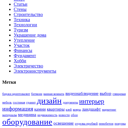
Статьи
Стены
Строительство
Техника
Технологии
Туризм
Украшение дома
Утепление
Участок
Финансы
Фундамент
Хобби
Электричество
Электроинструменты
Метки
видеонаблюдение
выбор
биржи криптовалют
биткоин
ванная комната
глянцевая
дизайн
интерьер
мебель
гостиная
гранит
документы
информация
камни
квартиры
ландшафт
клей
ковры
маркетинг
медицина
материалы
недвижимость
новости
обои
оборудование
освещение
отделка пробкой
пенобетон
покупка