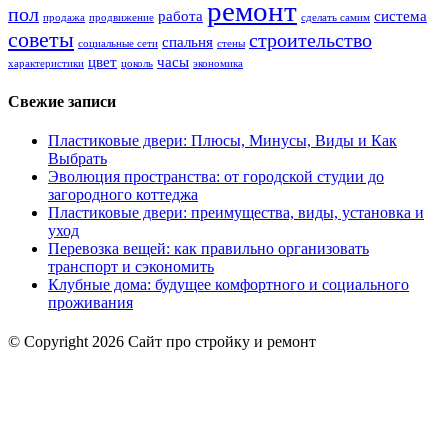
ремонт
пол
работа
система
продажа
продвижение
сделать самим
советы
строительство
спальня
социальные сети
стены
цвет
часы
характеристики
цоколь
экономика
Свежие записи
Пластиковые двери: Плюсы, Минусы, Виды и Как
Выбрать
Эволюция пространства: от городской студии до
загородного коттеджа
Пластиковые двери: преимущества, виды, установка и
уход
Перевозка вещей: как правильно организовать
транспорт и сэкономить
Клубные дома: будущее комфортного и социального
проживания
© Copyright 2026 Сайт про стройку и ремонт